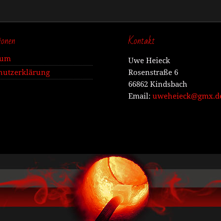
ionen
Kontakt
sum
Uwe Heieck
Rosenstraße 6
hutzerklärung
66862 Kindsbach
Email:
uweheieck@gmx.d