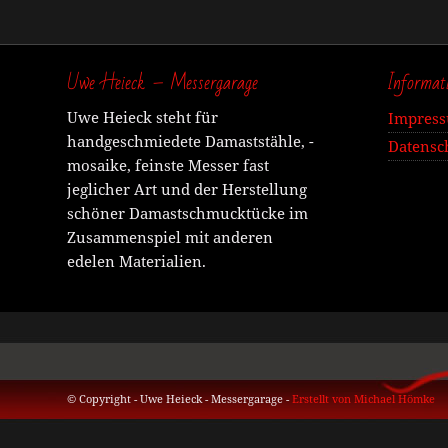
Uwe Heieck – Messergarage
Informat
Uwe Heieck steht für
Impres
handgeschmiedete Damaststähle, -
Datensc
mosaike, feinste Messer fast
jeglicher Art und der Herstellung
schöner Damastschmucktücke im
Zusammenspiel mit anderen
edelen Materialien.
© Copyright - Uwe Heieck - Messergarage -
Erstellt von Michael Hömke